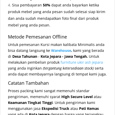
Sisa pembayaran
50%
dapat anda bayarkan ketika
produk mebel yang anda pesan sudah selesai siap kirim
dan anda sudah mendapatkan foto final dari produk
mebel yang anda pesan.
Metode Pemesanan Offline
Untuk pemesanan Kursi makan kalibata Minimalis anda
bisa datang langsung ke
Warehouse
.
kami yang berada
di
Desa Tahunan
-
Kota Jepara - Jawa Tengah.
Untuk
melakukan pembelian produk
furniture ukir asli jepara
yang anda inginkan
(tergantung ketersediaan stock)
serta
anda dapat membayarnya langsung di tempat kami juga.
Catatan Tambahan
Proses packing kami sangat memenuhi standar
pengiriman, memenuhi syarat
High Secure Level
atau
Keamanan Tingkat Tinggi
. Untuk pengiriman kami
menggunakan jasa
Ekspedisi Truck
atau
Peti Kemas
yang ada di
Kota Jepara
dengan harga yang terjangkau