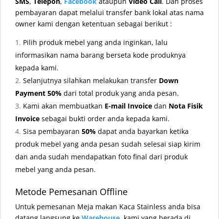
SMS
,
Telepon
,
Facebook
ataupun
Video Call
. Dan proses
pembayaran dapat melalui transfer bank lokal atas nama
owner kami dengan ketentuan sebagai berikut :
Pilih produk mebel yang anda inginkan, lalu
informasikan nama barang berseta kode produknya
kepada kami.
Selanjutnya silahkan melakukan transfer
Down
Payment 50%
dari total produk yang anda pesan.
Kami akan membuatkan
E-mail Invoice
dan
Nota Fisik
Invoice
sebagai bukti order anda kepada kami.
Sisa pembayaran
50%
dapat anda bayarkan ketika
produk mebel yang anda pesan sudah selesai siap kirim
dan anda sudah mendapatkan foto final dari produk
mebel yang anda pesan.
Metode Pemesanan Offline
Untuk pemesanan Meja makan Kaca Stainless anda bisa
datang langsung ke
Warehouse
.
kami yang berada di