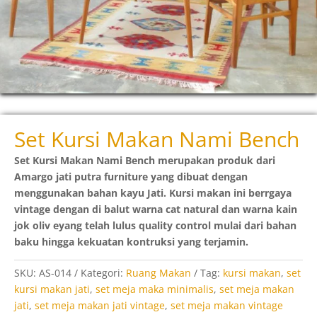
Set Kursi Makan Nami Bench
Set Kursi Makan Nami Bench merupakan produk dari
Amargo jati putra furniture yang dibuat dengan
menggunakan bahan kayu Jati. Kursi makan ini berrgaya
vintage dengan di balut warna cat natural dan warna kain
jok oliv eyang telah lulus quality control mulai dari bahan
baku hingga kekuatan kontruksi yang terjamin.
SKU:
AS-014
Kategori:
Ruang Makan
Tag:
kursi makan
,
set
kursi makan jati
,
set meja maka minimalis
,
set meja makan
jati
,
set meja makan jati vintage
,
set meja makan vintage