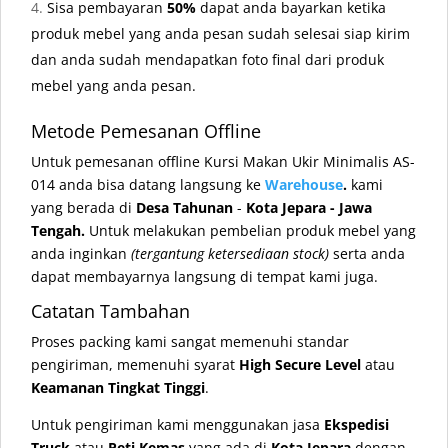
Sisa pembayaran
50%
dapat anda bayarkan ketika
produk mebel yang anda pesan sudah selesai siap kirim
dan anda sudah mendapatkan foto final dari produk
mebel yang anda pesan.
Metode Pemesanan Offline
Untuk pemesanan offline Kursi Makan Ukir Minimalis AS-
014 anda bisa datang langsung ke
Warehouse
.
kami
yang berada di
Desa Tahunan
-
Kota Jepara - Jawa
Tengah.
Untuk melakukan pembelian produk mebel yang
anda inginkan
(tergantung ketersediaan stock)
serta anda
dapat membayarnya langsung di tempat kami juga.
Catatan Tambahan
Proses packing kami sangat memenuhi standar
pengiriman, memenuhi syarat
High Secure Level
atau
Keamanan Tingkat Tinggi
.
Untuk pengiriman kami menggunakan jasa
Ekspedisi
Truck
atau
Peti Kemas
yang ada di
Kota Jepara
dengan