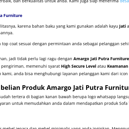
terbaik, dan berkualitas untuk anda. Kami juga siap menerima
desa
a Furniture
ualitasnya, karena bahan baku yang kami gunakan adalah kayu
Jati
a
nannya.
an top coat sesuai dengan permintaan anda sebagai pelanggan se
n, jadi tidak perlu lagi ragu dengan
Amargo Jati Putra Furniture
r pengiriman, memenuhi syarat
High Secure Level
atau
Keamanan T
 kami, anda bisa menghubungi layanan pelanggan kami dari icon 
elian Produk Amargo Jati Putra Furnitu
udah tertera di bagian kanan bawah berupa logo whatsapp langsu
aran untuk memudahkan anda dalam mendapatkan produk Sofa T
mebel jepara dan mebel minimalis yang anda inginkan. Mengguna