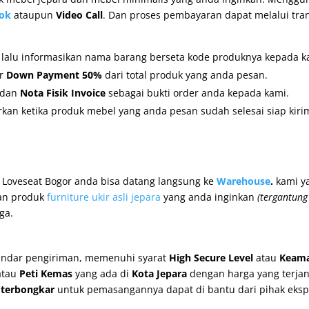
ok
ataupun
Video Call
. Dan proses pembayaran dapat melalui tra
, lalu informasikan nama barang berseta kode produknya kepada k
er
Down Payment 50%
dari total produk yang anda pesan.
dan
Nota Fisik Invoice
sebagai bukti order anda kepada kami.
kan ketika produk mebel yang anda pesan sudah selesai siap kiri
 Loveseat Bogor anda bisa datang langsung ke
Warehouse
.
kami y
an produk
furniture ukir asli jepara
yang anda inginkan
(tergantung
ga.
andar pengiriman, memenuhi syarat
High Secure Level
atau
Keama
tau
Peti Kemas
yang ada di
Kota Jepara
dengan harga yang terja
u
terbongkar
untuk pemasangannya dapat di bantu dari pihak ekspe