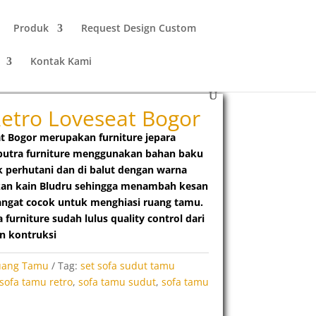
Produk
Request Design Custom
Kontak Kami
etro Loveseat Bogor
t Bogor merupakan furniture jepara
 putra furniture menggunakan bahan baku
pk perhutani dan di balut dengan warna
kan kain Bludru sehingga menambah kesan
sangat cocok untuk menghiasi ruang tamu.
furniture sudah lulus quality control dari
n kontruksi
uang Tamu
Tag:
set sofa sudut tamu
sofa tamu retro
,
sofa tamu sudut
,
sofa tamu