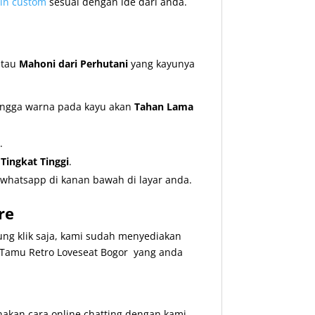
in custom
sesuai dengan ide dari anda.
tau
Mahoni dari Perhutani
yang kayunya
hingga warna pada kayu akan
Tahan Lama
.
ingkat Tinggi
.
whatsapp di kanan bawah di layar anda.
re
ng klik saja, kami sudah menyediakan
amu Retro Loveseat Bogor yang anda
kan cara online chatting dengan kami