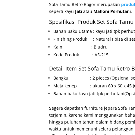
Sofa Tamu Retro Bogor merupakan
produ
seperti kayu
Jati
atau
Mahoni Perhutani
.
Spesifikasi Produk Set Sofa Tamu 
Bahan Baku Utama : kayu jati tpk perhu
Finishing Produk : Natural ( bisa di ses
Kain : Bludru
Kode Produk : AS-215
Detail Item
Set Sofa Tamu Retro 
Bangku : 2 pieces (Opsional sesu
Meja kenep
: ukuran 60 x 60 x 45
Bahan baku kayu jati tpk perhutani
(Ops
Segera dapatkan furniture jepara Sofa Ta
terjamin, karena kami menggunakan bahan
hingga puluhan tahun dalam bidang pemb
waktu untuk memenuhi selera pelanggan k