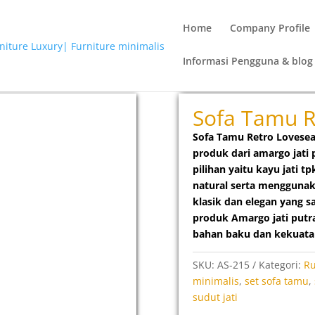
Home
Company Profile
Informasi Pengguna & blog
seat Bogor
Sofa Tamu R
Sofa Tamu Retro Lovesea
produk dari amargo jati
pilihan yaitu kayu jati t
natural serta mengguna
klasik dan elegan yang 
produk Amargo jati putra 
bahan baku dan kekuata
SKU:
AS-215
Kategori:
R
minimalis
,
set sofa tamu
,
sudut jati