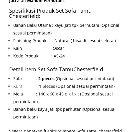
Jati
atau
Mahoni Perhutani
.
Spesifikasi Produk Set Sofa Tamu
Chesterfield:
Bahan Baku Utama : kayu Jati tpk perhutani
(Opsional
sesuai permintaan)
Finishing Produk : Natural ( bisa di sesuai selera )
Kain : Oscar
Kode Produk : AS-241
Detail Item
Set Sofa Tamu
Chesterfield
Sofa :
2 pieces
(Opsional sesuai permintaan)
Kursi :
1 pleces
(Opsional sesuai permintaan)
Meja
: 140 x 60 x 45
p x l x t
(Opsional sesuai
permintaan)
Bahan baku kayu Jati tpk perhutani
(Opsional sesuai
permintaan)
Segera dapatkan furniture jepara Sofa Tamu chesterfield