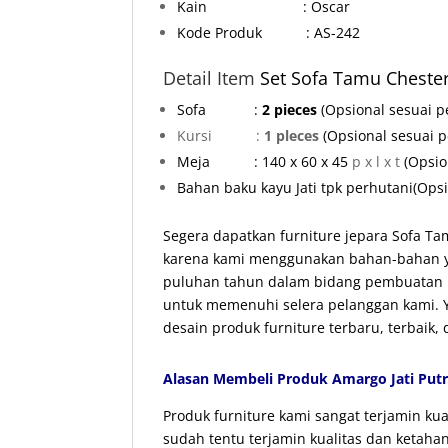
Kain : Oscar
Kode Produk : AS-242
Detail Item
Set Sofa Tamu
Chester
Sofa :
2 pieces
(Opsional sesuai p
Kursi :
1 pleces
(Opsional sesuai 
Meja
: 140 x 60 x 45
p x l x t
(Opsio
Bahan baku kayu Jati tpk perhutani
(Ops
Segera dapatkan furniture jepara Sofa Tam
karena kami menggunakan bahan-bahan yan
puluhan tahun dalam bidang pembuatan p
untuk memenuhi selera pelanggan kami. Ya
desain produk furniture terbaru, terbaik
Alasan Membeli Produk Amargo Jati Putr
Produk furniture kami sangat terjamin k
sudah tentu terjamin kualitas dan ketaha