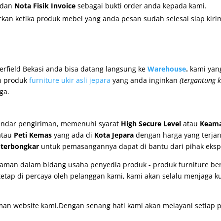
dan
Nota Fisik Invoice
sebagai bukti order anda kepada kami.
kan ketika produk mebel yang anda pesan sudah selesai siap kiri
erfield Bekasi
anda bisa datang langsung ke
Warehouse
.
kami yan
n produk
furniture ukir asli jepara
yang anda inginkan
(tergantung k
ga.
andar pengiriman, memenuhi syarat
High Secure Level
atau
Keama
tau
Peti Kemas
yang ada di
Kota Jepara
dengan harga yang terja
u
terbongkar
untuk pemasangannya dapat di bantu dari pihak ekspe
man dalam bidang usaha penyedia produk - produk furniture berk
etap di percaya oleh pelanggan kami, kami akan selalu menjaga k
man website kami.Dengan senang hati kami akan melayani setiap p