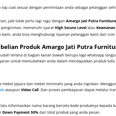
an top coat sesuai dengan permintaan anda sebagai pelanggan se
n, jadi tidak perlu lagi ragu dengan
Amargo Jati Putra Furniture
r pengiriman, memenuhi syarat
High Secure Level
atau
Keamanan T
 kami, anda bisa menghubungi layanan pelanggan kami dari icon 
elian Produk Amargo Jati Putra Furnitu
udah tertera di bagian kanan bawah berupa logo whatsapp langsu
ran untuk memudahkan anda dalam mendapatkan produk Sofa Ta
mebel jepara dan mebel minimalis yang anda inginkan. Mengguna
ok
ataupun
Video Call
. Dan proses pembayaran dapat melalui tra
, lalu informasikan nama barang berseta kode produknya kepada k
er
Down Payment 50%
dari total produk yang anda pesan.