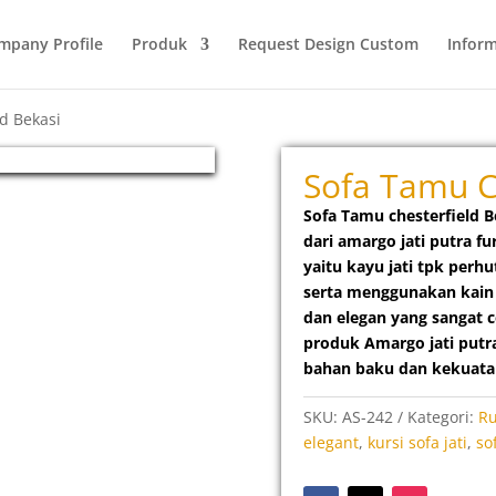
mpany Profile
Produk
Request Design Custom
Inform
d Bekasi
Sofa Tamu C
Sofa Tamu chesterfield 
dari amargo jati putra 
yaitu kayu jati
tpk perhu
serta menggunakan kain
dan elegan yang sangat 
produk Amargo jati putra 
bahan baku dan kekuata
SKU:
AS-242
Kategori:
R
elegant
,
kursi sofa jati
,
so