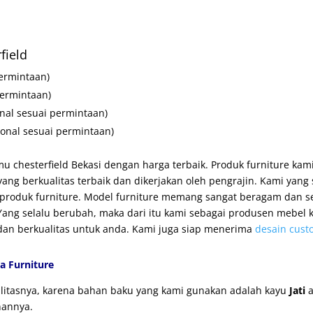
field
ermintaan)
permintaan)
nal sesuai permintaan)
ional sesuai permintaan)
u chesterfield Bekasi dengan harga terbaik. Produk furniture kami
g berkualitas terbaik dan dikerjakan oleh pengrajin. Kami yan
roduk furniture. Model furniture memang sangat beragam dan se
ng selalu berubah, maka dari itu kami sebagai produsen mebel ka
, dan berkualitas untuk anda. Kami juga siap menerima
desain cust
a Furniture
ualitasnya, karena bahan baku yang kami gunakan adalah kayu
Jati
a
nannya.