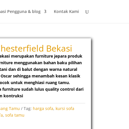
asi Pengguna & blog
Kontak Kami
hesterfield Bekasi
Bekasi
merupakan furniture jepara produk
furniture menggunakan bahan baku pilihan
tani dan di balut dengan warna natural
 Oscar
sehingga menambah kesan klasik
cocok untuk menghiasi ruang tamu.
furniture sudah lulus quality control dari
n kontruksi
uang Tamu
Tag:
harga sofa
,
kursi sofa
fa
,
sofa tamu