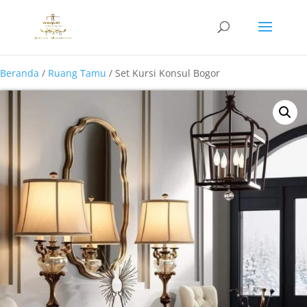
Beranda
/
Ruang Tamu
/ Set Kursi Konsul Bogor