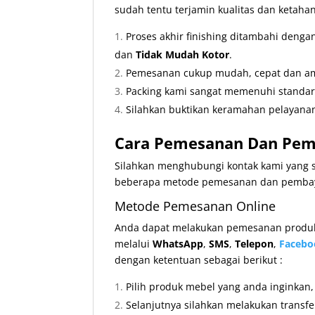
sudah tentu terjamin kualitas dan ketaha
Proses akhir finishing ditambahi deng
dan
Tidak Mudah Kotor
.
Pemesanan cukup mudah, cepat dan ama
Packing kami sangat memenuhi standa
Silahkan buktikan keramahan pelayanan
Cara Pemesanan Dan Pemb
Silahkan menghubungi kontak kami yang s
beberapa metode pemesanan dan pembaya
Metode Pemesanan Online
Anda dapat melakukan pemesanan produk 
melalui
WhatsApp
,
SMS
,
Telepon
,
Facebo
dengan ketentuan sebagai berikut :
Pilih produk mebel yang anda inginkan
Selanjutnya silahkan melakukan transf