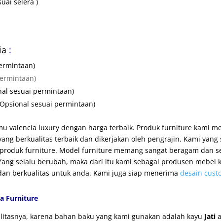
uai selera )
cia
:
ermintaan)
permintaan)
nal sesuai permintaan)
(Opsional sesuai permintaan)
u valencia luxury dengan harga terbaik. Produk furniture kami mem
g berkualitas terbaik dan dikerjakan oleh pengrajin. Kami yan
roduk furniture. Model furniture memang sangat beragam dan se
ng selalu berubah, maka dari itu kami sebagai produsen mebel ka
, dan berkualitas untuk anda. Kami juga siap menerima
desain cust
a Furniture
ualitasnya, karena bahan baku yang kami gunakan adalah kayu
Jati
a