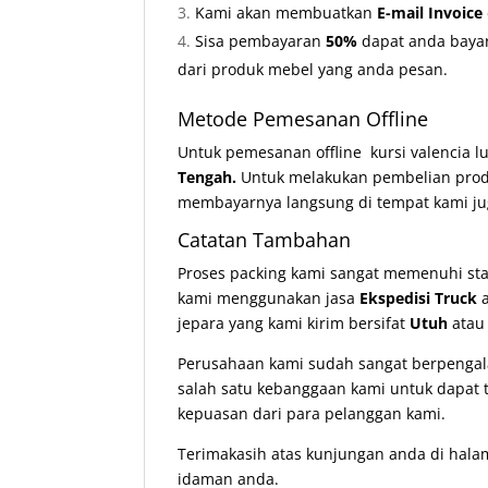
Kami akan membuatkan
E-mail Invoice
Sisa pembayaran
50%
dapat anda bayar
dari produk mebel yang anda pesan.
Metode Pemesanan Offline
Untuk pemesanan offline kursi valencia l
Tengah.
Untuk melakukan pembelian pro
membayarnya langsung di tempat kami ju
Catatan Tambahan
Proses packing kami sangat memenuhi st
kami menggunakan jasa
Ekspedisi Truck
a
jepara yang kami kirim bersifat
Utuh
ata
Perusahaan kami sudah sangat berpengala
salah satu kebanggaan kami untuk dapat t
kepuasan dari para pelanggan kami.
Terimakasih atas kunjungan anda di hala
idaman anda.