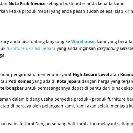
dan
Nota Fisik Invoice
sebagai bukti order anda kepada kami.
kan ketika produk mebel yang anda pesan sudah selesai siap kiri
uxury
anda bisa datang langsung ke
Warehouse
.
kami yang berada
duk
furniture ukir asli jepara
yang anda inginkan
(tergantung keters
ga.
andar pengiriman, memenuhi syarat
High Secure Level
atau
Keama
tau
Peti Kemas
yang ada di
Kota Jepara
dengan harga yang terja
u
terbongkar
untuk pemasangannya dapat di bantu dari pihak ekspe
man dalam bidang usaha penyedia produk - produk furniture berk
etap di percaya oleh pelanggan kami, kami akan selalu menjaga k
man website kami.Dengan senang hati kami akan melayani setiap p