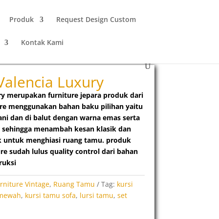
Produk
Request Design Custom
Kontak Kami
Valencia Luxury
ry
merupakan furniture jepara produk dari
ture menggunakan bahan baku pilihan yaitu
ani dan di balut dengan warna emas serta
r
sehingga menambah kesan klasik dan
k untuk menghiasi ruang tamu. produk
re sudah lulus quality control dari bahan
ruksi
rniture Vintage
,
Ruang Tamu
Tag:
kursi
 mewah
,
kursi tamu sofa
,
lursi tamu
,
set