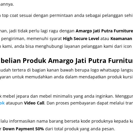
nannya.
an top coat sesuai dengan permintaan anda sebagai pelanggan se
n, jadi tidak perlu lagi ragu dengan
Amargo Jati Putra Furniture
r pengiriman, memenuhi syarat
High Secure Level
atau
Keamanan T
 kami, anda bisa menghubungi layanan pelanggan kami dari icon 
elian Produk Amargo Jati Putra Furnitu
udah tertera di bagian kanan bawah berupa logo whatsapp langsu
ran untuk memudahkan anda dalam mendapatkan produk kursi ta
mebel jepara dan mebel minimalis yang anda inginkan. Mengguna
ok
ataupun
Video Call
. Dan proses pembayaran dapat melalui tra
, lalu informasikan nama barang berseta kode produknya kepada k
er
Down Payment 50%
dari total produk yang anda pesan.