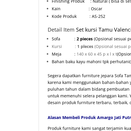
Finishing Produk : Natural ( bisa di ses
Kain : Oscar
Kode Produk : AS-252
Detail Item
Set kursi Tamu Valen
Sofa :
2 pieces
(Opsional sesuai p
Kursi :
1 pleces
(Opsional sesuai 
Meja
:
140 x 60 x 45 p x l x t
(Opsio
Bahan baku kayu mahoni tpk perhutani
Segera dapatkan furniture jepara Sofa Tam
karena kami menggunakan bahan-bahan yan
puluhan tahun dalam bidang pembuatan p
untuk memenuhi selera pelanggan kami. Ya
desain produk furniture terbaru, terbaik
Alasan Membeli Produk Amargo Jati Putr
Produk furniture kami sangat terjamin k