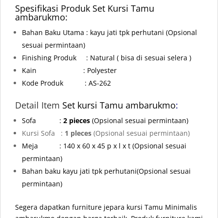
Spesifikasi Produk Set Kursi Tamu
ambarukmo:
Bahan Baku Utama : kayu jati tpk perhutani
(Opsional
sesuai permintaan)
Finishing Produk : Natural ( bisa di sesuai selera )
Kain : Polyester
Kode Produk : AS-262
Detail Item
Set kursi Tamu ambarukmo
:
Sofa :
2 pieces
(Opsional sesuai permintaan)
Kursi Sofa :
1 pleces
(Opsional sesuai permintaan)
Meja
: 140 x 60 x 45 p x l x t
(Opsional sesuai
permintaan)
Bahan baku kayu jati tpk perhutani
(Opsional sesuai
permintaan)
Segera dapatkan furniture jepara kursi Tamu Minimalis