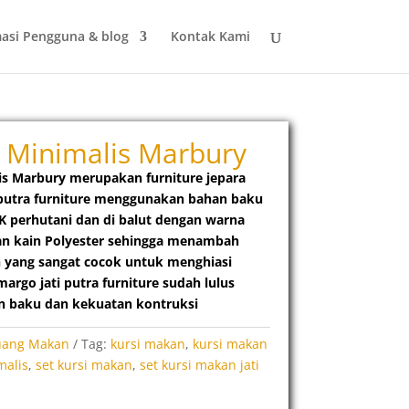
asi Pengguna & blog
Kontak Kami
 Minimalis Marbury
is Marbury merupakan furniture jepara
 putra furniture menggunakan bahan baku
TPK perhutani dan di balut dengan warna
n kain Polyester sehingga menambah
 yang sangat cocok untuk menghiasi
rgo jati putra furniture sudah lulus
an baku dan kekuatan kontruksi
uang Makan
Tag:
kursi makan
,
kursi makan
malis
,
set kursi makan
,
set kursi makan jati