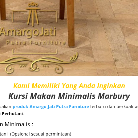
Kami Memiliki Yang Anda Inginkan
Kursi Makan
Minimalis Marbury
pakan
produk
Amargo Jati Putra Furniture
terbaru dan berkualit
 Perhutani
.
n Minimalis :
utani
(Opsional sesuai permintaan)