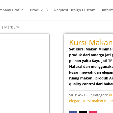
mpany Profile
Produk
Request Design Custom
Inform
lis Marbury
Kursi Makan
Set Kursi Makan Minimal
produk dari amargo jati
pilihan yaitu Kayu Jati 
Natural dan menggunaka
kesan mewah dan elegan
ruang makan . produk Ama
quality control dari bah
SKU:
AS-185
Kategori:
R
elegan
,
kursi makan mini