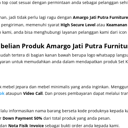
an top coat sesuai dengan permintaan anda sebagai pelanggan se
n, jadi tidak perlu lagi ragu dengan
Amargo Jati Putra Furniture
r pengiriman, memenuhi syarat
High Secure Level
atau
Keamanan T
 kami, anda bisa menghubungi layanan pelanggan kami dari icon 
elian Produk Amargo Jati Putra Furnitu
udah tertera di bagian kanan bawah berupa logo whatsapp langsu
aran untuk memudahkan anda dalam mendapatkan produk Set Ku
mebel jepara dan mebel minimalis yang anda inginkan. Mengguna
ok
ataupun
Video Call
. Dan proses pembayaran dapat melalui tra
, lalu informasikan nama barang berseta kode produknya kepada k
er
Down Payment 50%
dari total produk yang anda pesan.
dan
Nota Fisik Invoice
sebagai bukti order anda kepada kami.