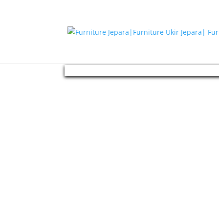
Beranda
/
Furniture Cafe
/ Kursi Cafe Jati Mini