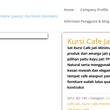
Home
Company Profile
Informasi Pengguna & blog
malis Retro
Kursi Cafe J
Set Kursi Cafe Jati Minim
produk dari amargo jati
pilihan yaitu Kayu Jati 
Natural serta mengguna
kesan mewah dan elegan
tempat cafe ataupun yang
furniture sudah lulus qu
kontruksi
SKU:
AS-149
Kategori:
Fu
cafe jati
,
kursi cafe minim
set kursi cafe