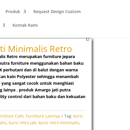
Produk
Request Design Custom
Kontak Kami
ati Minimalis Retro
alis Retro merupakan furniture jepara
 putra furniture menggunakan bahan baku
TPK perhutani dan di balut dengan warna
kan kain Polyester sehingga menambah
 yang sangat cocok untuk menghiasi
 lainya . produk Amargo jati putra
ality control dari bahan baku dan kekuatan
rniture Cafe
,
Furniture Lainnya
Tag:
kursi
alis
,
kursi retro jati
,
kursi retro minimalis
,