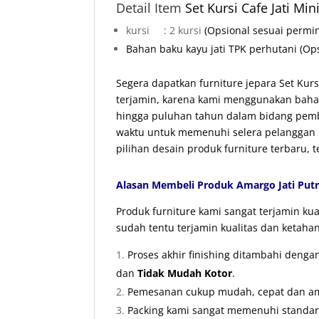
Detail Item
Set
Kursi Cafe
Jati Min
kursi : 2 kursi
(Opsional sesuai permi
Bahan baku kayu jati TPK perhutani
(Op
Segera dapatkan furniture jepara Set Kurs
terjamin, karena kami menggunakan bahan
hingga puluhan tahun dalam bidang pemb
waktu untuk memenuhi selera pelanggan k
pilihan desain produk furniture terbaru, 
Alasan Membeli Produk Amargo Jati Putr
Produk furniture kami sangat terjamin k
sudah tentu terjamin kualitas dan ketaha
Proses akhir finishing ditambahi deng
dan
Tidak Mudah Kotor
.
Pemesanan cukup mudah, cepat dan ama
Packing kami sangat memenuhi standa