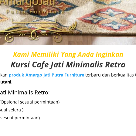
Kami Memiliki Yang Anda Inginkan
Kursi Cafe Jati Minimalis Retro
akan
produk
Amargo Jati Putra Furniture
terbaru dan berkualita
utani
.
Jati Minimalis Retro:
(Opsional sesuai permintaan)
uai selera )
 sesuai permintaan)