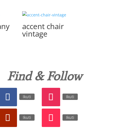
any
accent chair
vintage
Find & Follow
Ikuti
Ikuti
Ikuti
Ikuti