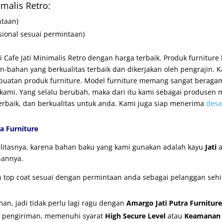
imalis Retro
:
ntaan)
sional sesuai permintaan)
i Cafe Jati Minimalis Retro dengan harga terbaik. Produk furniture
-bahan yang berkualitas terbaik dan dikerjakan oleh pengrajin.
uatan produk furniture. Model furniture memang sangat beragam
ami. Yang selalu berubah, maka dari itu kami sebagai produsen m
terbaik, dan berkualitas untuk anda. Kami juga siap menerima
desa
a Furniture
ualitasnya, karena bahan baku yang kami gunakan adalah kayu
Jati
a
nannya.
an top coat sesuai dengan permintaan anda sebagai pelanggan se
n, jadi tidak perlu lagi ragu dengan
Amargo Jati Putra Furniture
r pengiriman, memenuhi syarat
High Secure Level
atau
Keamanan T