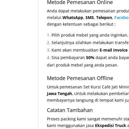
Metode Pemesanan Online
Anda dapat melakukan pemesanan produk 
melalui
WhatsApp
,
SMS
,
Telepon
,
Facebo
dengan ketentuan sebagai berikut :
Pilih produk mebel yang anda inginkan
Selanjutnya silahkan melakukan transf
Kami akan membuatkan
E-mail Invoice
Sisa pembayaran
50%
dapat anda bayar
dari produk mebel yang anda pesan.
Metode Pemesanan Offline
Untuk pemesanan Set Kursi Cafe Jati Mini
Jawa Tengah.
Untuk melakukan pembelia
membayarnya langsung di tempat kami ju
Catatan Tambahan
Proses packing kami sangat memenuhi st
kami menggunakan jasa
Ekspedisi Truck
a