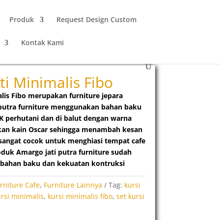
Produk
Request Design Custom
Kontak Kami
ati Minimalis Fibo
alis Fibo merupakan furniture jepara
 putra furniture menggunakan bahan baku
TPK perhutani dan di balut dengan warna
kan kain Oscar sehingga menambah kesan
sangat cocok untuk menghiasi tempat cafe
oduk Amargo jati putra furniture sudah
ri bahan baku dan kekuatan kontruksi
rniture Cafe
,
Furniture Lainnya
Tag:
kursi
rsi minimalis
,
kursi minimalis fibo
,
set kursi