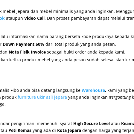
mebel jepara dan mebel minimalis yang anda inginkan. Mengguna
ok
ataupun
Video Call
. Dan proses pembayaran dapat melalui tra
, lalu informasikan nama barang berseta kode produknya kepada k
er
Down Payment 50%
dari total produk yang anda pesan.
dan
Nota Fisik Invoice
sebagai bukti order anda kepada kami.
kan ketika produk mebel yang anda pesan sudah selesai siap kiri
malis Fibo anda bisa datang langsung ke
Warehouse
.
kami yang be
n produk
furniture ukir asli jepara
yang anda inginkan
(tergantung k
ga.
andar pengiriman, memenuhi syarat
High Secure Level
atau
Keama
tau
Peti Kemas
yang ada di
Kota Jepara
dengan harga yang terja