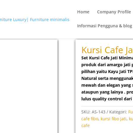
Home
Company Profile
Informasi Pengguna & blog
malis Fibo
Kursi Cafe J
Set Kursi Cafe Jati Minim
produk dari amargo jati
pilihan yaitu Kayu Jati 
Natural serta mengguna
mewah dan elegan yang 
ataupun yang lainya . pr
lulus quality control da
SKU:
AS-143
Kategori:
Fu
cafe fibo
,
kursi fibo jati
,
ku
cafe