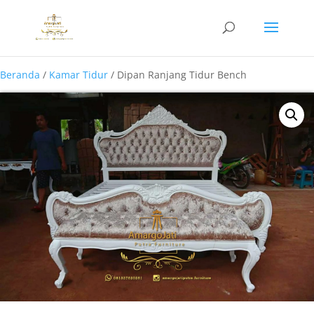
Beranda
/
Kamar Tidur
/ Dipan Ranjang Tidur Bench