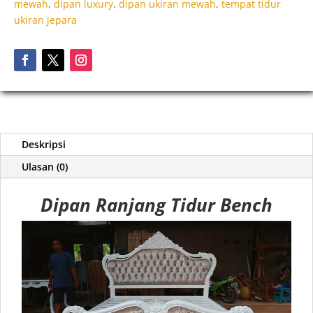
mewah
,
dipan luxury
,
dipan ukiran mewah
,
tempat tidur
ukiran jepara
Deskripsi
Ulasan (0)
Dipan Ranjang Tidur Bench